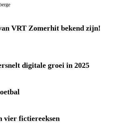
berge
n van VRT Zomerhit bekend zijn!
snelt digitale groei in 2025
voetbal
 vier fictiereeksen