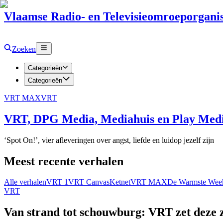
Vlaamse Radio- en Televisieomroeporganis
Zoeken
Categorieën
Categorieën
VRT MAX
VRT
VRT, DPG Media, Mediahuis en Play Media
‘Spot On!’, vier afleveringen over angst, liefde en luidop jezelf zijn
Meest recente verhalen
Alle verhalen
VRT 1
VRT Canvas
Ketnet
VRT MAX
De Warmste Wee
VRT
Van strand tot schouwburg: VRT zet deze