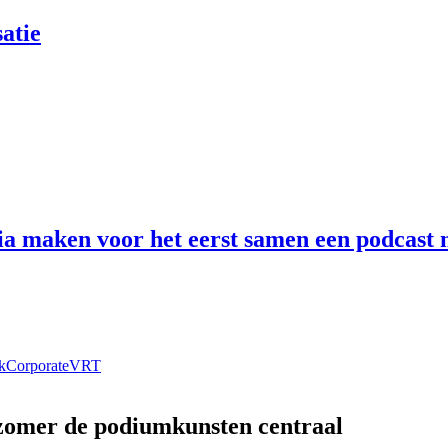
atie
 maken voor het eerst samen een podcast n
k
Corporate
VRT
 zomer de podiumkunsten centraal