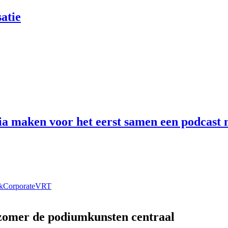
atie
 maken voor het eerst samen een podcast n
k
Corporate
VRT
 zomer de podiumkunsten centraal