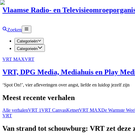
Vlaamse Radio- en Televisieomroeporganis
Zoeken
Categorieën
Categorieën
VRT MAX
VRT
VRT, DPG Media, Mediahuis en Play Media
‘Spot On!’, vier afleveringen over angst, liefde en luidop jezelf zijn
Meest recente verhalen
Alle verhalen
VRT 1
VRT Canvas
Ketnet
VRT MAX
De Warmste Wee
VRT
Van strand tot schouwburg: VRT zet deze