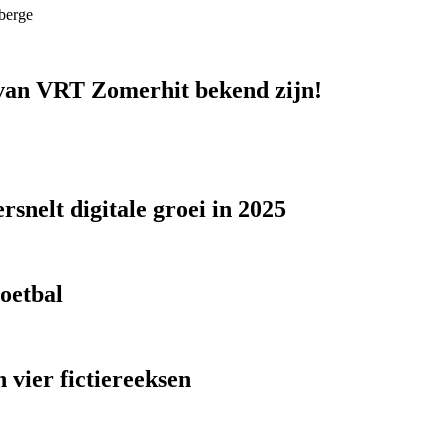
berge
n van VRT Zomerhit bekend zijn!
snelt digitale groei in 2025
voetbal
 vier fictiereeksen