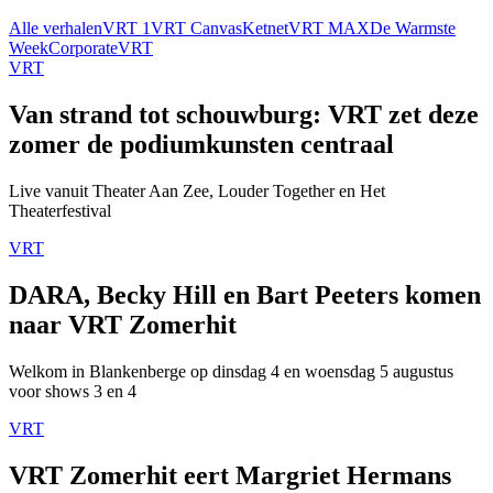
Alle verhalen
VRT 1
VRT Canvas
Ketnet
VRT MAX
De Warmste
Week
Corporate
VRT
VRT
Van strand tot schouwburg: VRT zet deze
zomer de podiumkunsten centraal
Live vanuit Theater Aan Zee, Louder Together en Het
Theaterfestival
VRT
DARA, Becky Hill en Bart Peeters komen
naar VRT Zomerhit
Welkom in Blankenberge op dinsdag 4 en woensdag 5 augustus
voor shows 3 en 4
VRT
VRT Zomerhit eert Margriet Hermans