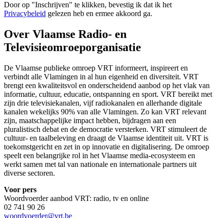
Door op "
Inschrijven
" te klikken, bevestig ik dat ik het
Privacybeleid
gelezen heb en ermee akkoord ga.
Over Vlaamse Radio- en
Televisieomroeporganisatie
De Vlaamse publieke omroep VRT informeert, inspireert en
verbindt alle Vlamingen in al hun eigenheid en diversiteit. VRT
brengt een kwaliteitsvol en onderscheidend aanbod op het vlak van
informatie, cultuur, educatie, ontspanning en sport. VRT bereikt met
zijn drie televisiekanalen, vijf radiokanalen en allerhande digitale
kanalen wekelijks 90% van alle Vlamingen. Zo kan VRT relevant
zijn, maatschappelijke impact hebben, bijdragen aan een
pluralistisch debat en de democratie versterken. VRT stimuleert de
cultuur- en taalbeleving en draagt de Vlaamse identiteit uit. VRT is
toekomstgericht en zet in op innovatie en digitalisering. De omroep
speelt een belangrijke rol in het Vlaamse media-ecosysteem en
werkt samen met tal van nationale en internationale partners uit
diverse sectoren.
Voor pers
Woordvoerder aanbod VRT: radio, tv en online
02 741 90 26
woordvoerder@vrt.be