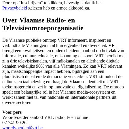
Door op "
Inschrijven
" te klikken, bevestig ik dat ik het
Privacybeleid
gelezen heb en ermee akkoord ga.
Over Vlaamse Radio- en
Televisieomroeporganisatie
De Vlaamse publieke omroep VRT informeert, inspireert en
verbindt alle Vlamingen in al hun eigenheid en diversiteit. VRT
brengt een kwaliteitsvol en onderscheidend aanbod op het vlak van
informatie, cultuur, educatie, ontspanning en sport. VRT bereikt met
zijn drie televisiekanalen, vijf radiokanalen en allerhande digitale
kanalen wekelijks 90% van alle Vlamingen. Zo kan VRT relevant
zijn, maatschappelijke impact hebben, bijdragen aan een
pluralistisch debat en de democratie versterken. VRT stimuleert de
cultuur- en taalbeleving en draagt de Vlaamse identiteit uit. VRT is
toekomstgericht en zet in op innovatie en digitalisering. De omroep
speelt een belangrijke rol in het Vlaamse media-ecosysteem en
werkt samen met tal van nationale en internationale partners uit
diverse sectoren.
Voor pers
Woordvoerder aanbod VRT: radio, tv en online
02 741 90 26
woordvoerder@vrt.be