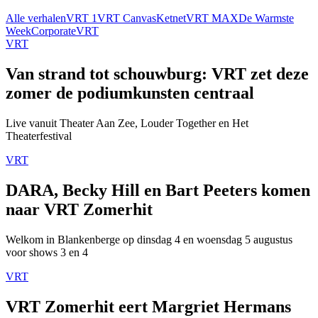
Alle verhalen
VRT 1
VRT Canvas
Ketnet
VRT MAX
De Warmste
Week
Corporate
VRT
VRT
Van strand tot schouwburg: VRT zet deze
zomer de podiumkunsten centraal
Live vanuit Theater Aan Zee, Louder Together en Het
Theaterfestival
VRT
DARA, Becky Hill en Bart Peeters komen
naar VRT Zomerhit
Welkom in Blankenberge op dinsdag 4 en woensdag 5 augustus
voor shows 3 en 4
VRT
VRT Zomerhit eert Margriet Hermans