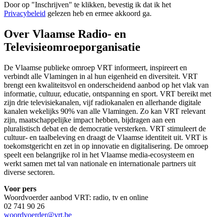
Door op "
Inschrijven
" te klikken, bevestig ik dat ik het
Privacybeleid
gelezen heb en ermee akkoord ga.
Over Vlaamse Radio- en
Televisieomroeporganisatie
De Vlaamse publieke omroep VRT informeert, inspireert en
verbindt alle Vlamingen in al hun eigenheid en diversiteit. VRT
brengt een kwaliteitsvol en onderscheidend aanbod op het vlak van
informatie, cultuur, educatie, ontspanning en sport. VRT bereikt met
zijn drie televisiekanalen, vijf radiokanalen en allerhande digitale
kanalen wekelijks 90% van alle Vlamingen. Zo kan VRT relevant
zijn, maatschappelijke impact hebben, bijdragen aan een
pluralistisch debat en de democratie versterken. VRT stimuleert de
cultuur- en taalbeleving en draagt de Vlaamse identiteit uit. VRT is
toekomstgericht en zet in op innovatie en digitalisering. De omroep
speelt een belangrijke rol in het Vlaamse media-ecosysteem en
werkt samen met tal van nationale en internationale partners uit
diverse sectoren.
Voor pers
Woordvoerder aanbod VRT: radio, tv en online
02 741 90 26
woordvoerder@vrt.be