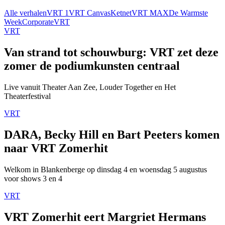
Alle verhalen
VRT 1
VRT Canvas
Ketnet
VRT MAX
De Warmste
Week
Corporate
VRT
VRT
Van strand tot schouwburg: VRT zet deze
zomer de podiumkunsten centraal
Live vanuit Theater Aan Zee, Louder Together en Het
Theaterfestival
VRT
DARA, Becky Hill en Bart Peeters komen
naar VRT Zomerhit
Welkom in Blankenberge op dinsdag 4 en woensdag 5 augustus
voor shows 3 en 4
VRT
VRT Zomerhit eert Margriet Hermans