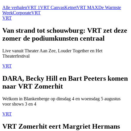
Alle verhalen
VRT 1
VRT Canvas
Ketnet
VRT MAX
De Warmste
Week
Corporate
VRT
VRT
Van strand tot schouwburg: VRT zet deze
zomer de podiumkunsten centraal
Live vanuit Theater Aan Zee, Louder Together en Het
Theaterfestival
VRT
DARA, Becky Hill en Bart Peeters komen
naar VRT Zomerhit
Welkom in Blankenberge op dinsdag 4 en woensdag 5 augustus
voor shows 3 en 4
VRT
VRT Zomerhit eert Margriet Hermans