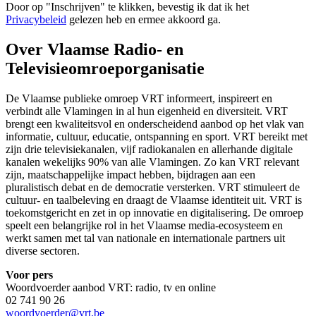
Door op "
Inschrijven
" te klikken, bevestig ik dat ik het
Privacybeleid
gelezen heb en ermee akkoord ga.
Over Vlaamse Radio- en
Televisieomroeporganisatie
De Vlaamse publieke omroep VRT informeert, inspireert en
verbindt alle Vlamingen in al hun eigenheid en diversiteit. VRT
brengt een kwaliteitsvol en onderscheidend aanbod op het vlak van
informatie, cultuur, educatie, ontspanning en sport. VRT bereikt met
zijn drie televisiekanalen, vijf radiokanalen en allerhande digitale
kanalen wekelijks 90% van alle Vlamingen. Zo kan VRT relevant
zijn, maatschappelijke impact hebben, bijdragen aan een
pluralistisch debat en de democratie versterken. VRT stimuleert de
cultuur- en taalbeleving en draagt de Vlaamse identiteit uit. VRT is
toekomstgericht en zet in op innovatie en digitalisering. De omroep
speelt een belangrijke rol in het Vlaamse media-ecosysteem en
werkt samen met tal van nationale en internationale partners uit
diverse sectoren.
Voor pers
Woordvoerder aanbod VRT: radio, tv en online
02 741 90 26
woordvoerder@vrt.be