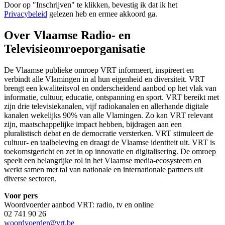
Door op "
Inschrijven
" te klikken, bevestig ik dat ik het
Privacybeleid
gelezen heb en ermee akkoord ga.
Over Vlaamse Radio- en
Televisieomroeporganisatie
De Vlaamse publieke omroep VRT informeert, inspireert en
verbindt alle Vlamingen in al hun eigenheid en diversiteit. VRT
brengt een kwaliteitsvol en onderscheidend aanbod op het vlak van
informatie, cultuur, educatie, ontspanning en sport. VRT bereikt met
zijn drie televisiekanalen, vijf radiokanalen en allerhande digitale
kanalen wekelijks 90% van alle Vlamingen. Zo kan VRT relevant
zijn, maatschappelijke impact hebben, bijdragen aan een
pluralistisch debat en de democratie versterken. VRT stimuleert de
cultuur- en taalbeleving en draagt de Vlaamse identiteit uit. VRT is
toekomstgericht en zet in op innovatie en digitalisering. De omroep
speelt een belangrijke rol in het Vlaamse media-ecosysteem en
werkt samen met tal van nationale en internationale partners uit
diverse sectoren.
Voor pers
Woordvoerder aanbod VRT: radio, tv en online
02 741 90 26
woordvoerder@vrt.be