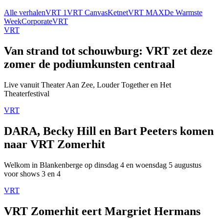
Alle verhalen
VRT 1
VRT Canvas
Ketnet
VRT MAX
De Warmste
Week
Corporate
VRT
VRT
Van strand tot schouwburg: VRT zet deze
zomer de podiumkunsten centraal
Live vanuit Theater Aan Zee, Louder Together en Het
Theaterfestival
VRT
DARA, Becky Hill en Bart Peeters komen
naar VRT Zomerhit
Welkom in Blankenberge op dinsdag 4 en woensdag 5 augustus
voor shows 3 en 4
VRT
VRT Zomerhit eert Margriet Hermans