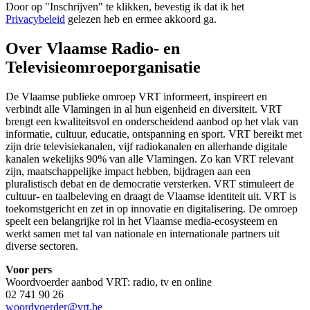
Door op "
Inschrijven
" te klikken, bevestig ik dat ik het
Privacybeleid
gelezen heb en ermee akkoord ga.
Over Vlaamse Radio- en
Televisieomroeporganisatie
De Vlaamse publieke omroep VRT informeert, inspireert en
verbindt alle Vlamingen in al hun eigenheid en diversiteit. VRT
brengt een kwaliteitsvol en onderscheidend aanbod op het vlak van
informatie, cultuur, educatie, ontspanning en sport. VRT bereikt met
zijn drie televisiekanalen, vijf radiokanalen en allerhande digitale
kanalen wekelijks 90% van alle Vlamingen. Zo kan VRT relevant
zijn, maatschappelijke impact hebben, bijdragen aan een
pluralistisch debat en de democratie versterken. VRT stimuleert de
cultuur- en taalbeleving en draagt de Vlaamse identiteit uit. VRT is
toekomstgericht en zet in op innovatie en digitalisering. De omroep
speelt een belangrijke rol in het Vlaamse media-ecosysteem en
werkt samen met tal van nationale en internationale partners uit
diverse sectoren.
Voor pers
Woordvoerder aanbod VRT: radio, tv en online
02 741 90 26
woordvoerder@vrt.be