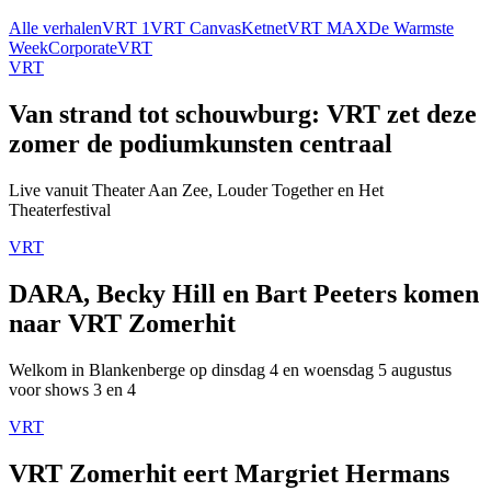
Alle verhalen
VRT 1
VRT Canvas
Ketnet
VRT MAX
De Warmste
Week
Corporate
VRT
VRT
Van strand tot schouwburg: VRT zet deze
zomer de podiumkunsten centraal
Live vanuit Theater Aan Zee, Louder Together en Het
Theaterfestival
VRT
DARA, Becky Hill en Bart Peeters komen
naar VRT Zomerhit
Welkom in Blankenberge op dinsdag 4 en woensdag 5 augustus
voor shows 3 en 4
VRT
VRT Zomerhit eert Margriet Hermans