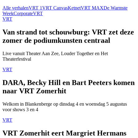
Alle verhalen
VRT 1
VRT Canvas
Ketnet
VRT MAX
De Warmste
Week
Corporate
VRT
VRT
Van strand tot schouwburg: VRT zet deze
zomer de podiumkunsten centraal
Live vanuit Theater Aan Zee, Louder Together en Het
Theaterfestival
VRT
DARA, Becky Hill en Bart Peeters komen
naar VRT Zomerhit
Welkom in Blankenberge op dinsdag 4 en woensdag 5 augustus
voor shows 3 en 4
VRT
VRT Zomerhit eert Margriet Hermans