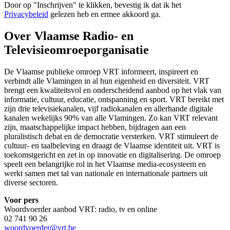
Door op "
Inschrijven
" te klikken, bevestig ik dat ik het
Privacybeleid
gelezen heb en ermee akkoord ga.
Over Vlaamse Radio- en
Televisieomroeporganisatie
De Vlaamse publieke omroep VRT informeert, inspireert en
verbindt alle Vlamingen in al hun eigenheid en diversiteit. VRT
brengt een kwaliteitsvol en onderscheidend aanbod op het vlak van
informatie, cultuur, educatie, ontspanning en sport. VRT bereikt met
zijn drie televisiekanalen, vijf radiokanalen en allerhande digitale
kanalen wekelijks 90% van alle Vlamingen. Zo kan VRT relevant
zijn, maatschappelijke impact hebben, bijdragen aan een
pluralistisch debat en de democratie versterken. VRT stimuleert de
cultuur- en taalbeleving en draagt de Vlaamse identiteit uit. VRT is
toekomstgericht en zet in op innovatie en digitalisering. De omroep
speelt een belangrijke rol in het Vlaamse media-ecosysteem en
werkt samen met tal van nationale en internationale partners uit
diverse sectoren.
Voor pers
Woordvoerder aanbod VRT: radio, tv en online
02 741 90 26
woordvoerder@vrt.be