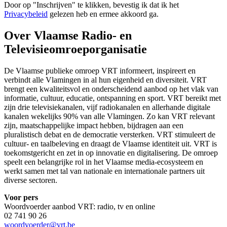
Door op "
Inschrijven
" te klikken, bevestig ik dat ik het
Privacybeleid
gelezen heb en ermee akkoord ga.
Over Vlaamse Radio- en
Televisieomroeporganisatie
De Vlaamse publieke omroep VRT informeert, inspireert en
verbindt alle Vlamingen in al hun eigenheid en diversiteit. VRT
brengt een kwaliteitsvol en onderscheidend aanbod op het vlak van
informatie, cultuur, educatie, ontspanning en sport. VRT bereikt met
zijn drie televisiekanalen, vijf radiokanalen en allerhande digitale
kanalen wekelijks 90% van alle Vlamingen. Zo kan VRT relevant
zijn, maatschappelijke impact hebben, bijdragen aan een
pluralistisch debat en de democratie versterken. VRT stimuleert de
cultuur- en taalbeleving en draagt de Vlaamse identiteit uit. VRT is
toekomstgericht en zet in op innovatie en digitalisering. De omroep
speelt een belangrijke rol in het Vlaamse media-ecosysteem en
werkt samen met tal van nationale en internationale partners uit
diverse sectoren.
Voor pers
Woordvoerder aanbod VRT: radio, tv en online
02 741 90 26
woordvoerder@vrt.be