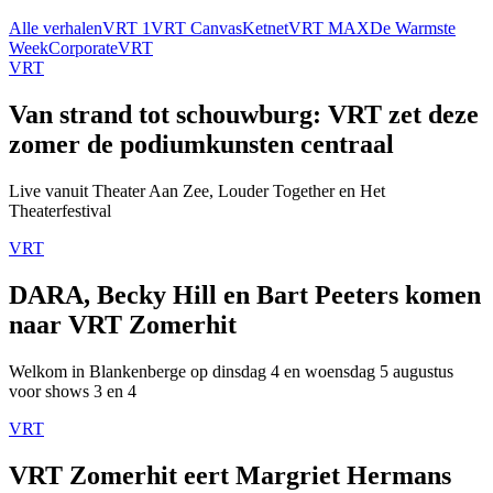
Alle verhalen
VRT 1
VRT Canvas
Ketnet
VRT MAX
De Warmste
Week
Corporate
VRT
VRT
Van strand tot schouwburg: VRT zet deze
zomer de podiumkunsten centraal
Live vanuit Theater Aan Zee, Louder Together en Het
Theaterfestival
VRT
DARA, Becky Hill en Bart Peeters komen
naar VRT Zomerhit
Welkom in Blankenberge op dinsdag 4 en woensdag 5 augustus
voor shows 3 en 4
VRT
VRT Zomerhit eert Margriet Hermans