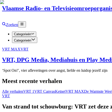
Vlaamse Radio- en Televisieomroeporganis
Zoeken
Categorieën
Categorieën
VRT MAX
VRT
VRT, DPG Media, Mediahuis en Play Media
‘Spot On!’, vier afleveringen over angst, liefde en luidop jezelf zijn
Meest recente verhalen
Alle verhalen
VRT 1
VRT Canvas
Ketnet
VRT MAX
De Warmste Wee
VRT
Van strand tot schouwburg: VRT zet deze