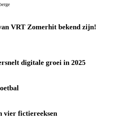
berge
n van VRT Zomerhit bekend zijn!
snelt digitale groei in 2025
voetbal
 vier fictiereeksen