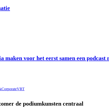
atie
 maken voor het eerst samen een podcast n
k
Corporate
VRT
 zomer de podiumkunsten centraal