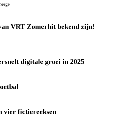
berge
n van VRT Zomerhit bekend zijn!
snelt digitale groei in 2025
voetbal
 vier fictiereeksen