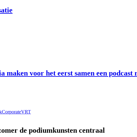
atie
 maken voor het eerst samen een podcast n
k
Corporate
VRT
 zomer de podiumkunsten centraal