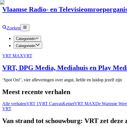
Vlaamse Radio- en Televisieomroeporganis
Zoeken
Categorieën
Categorieën
VRT MAX
VRT
VRT, DPG Media, Mediahuis en Play Media
‘Spot On!’, vier afleveringen over angst, liefde en luidop jezelf zijn
Meest recente verhalen
Alle verhalen
VRT 1
VRT Canvas
Ketnet
VRT MAX
De Warmste Wee
VRT
Van strand tot schouwburg: VRT zet deze