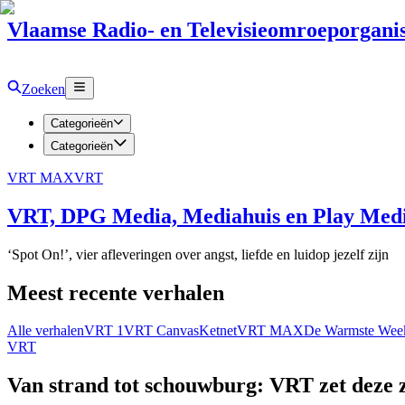
Vlaamse Radio- en Televisieomroeporganis
Zoeken
Categorieën
Categorieën
VRT MAX
VRT
VRT, DPG Media, Mediahuis en Play Media
‘Spot On!’, vier afleveringen over angst, liefde en luidop jezelf zijn
Meest recente verhalen
Alle verhalen
VRT 1
VRT Canvas
Ketnet
VRT MAX
De Warmste Wee
VRT
Van strand tot schouwburg: VRT zet deze