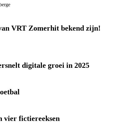
berge
n van VRT Zomerhit bekend zijn!
snelt digitale groei in 2025
voetbal
 vier fictiereeksen