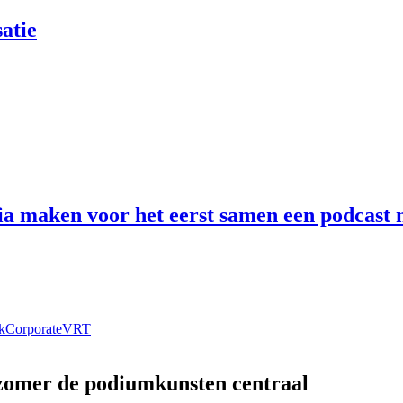
atie
 maken voor het eerst samen een podcast n
k
Corporate
VRT
 zomer de podiumkunsten centraal