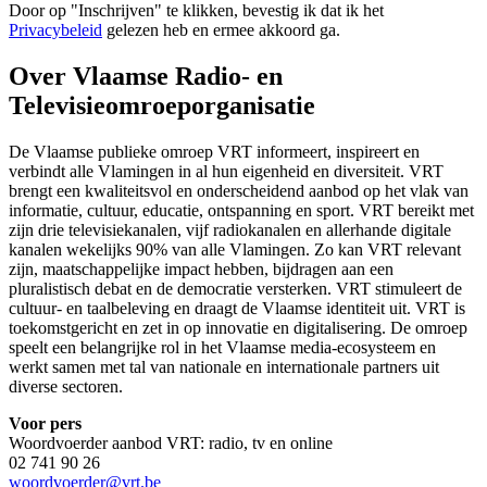
Door op "
Inschrijven
" te klikken, bevestig ik dat ik het
Privacybeleid
gelezen heb en ermee akkoord ga.
Over Vlaamse Radio- en
Televisieomroeporganisatie
De Vlaamse publieke omroep VRT informeert, inspireert en
verbindt alle Vlamingen in al hun eigenheid en diversiteit. VRT
brengt een kwaliteitsvol en onderscheidend aanbod op het vlak van
informatie, cultuur, educatie, ontspanning en sport. VRT bereikt met
zijn drie televisiekanalen, vijf radiokanalen en allerhande digitale
kanalen wekelijks 90% van alle Vlamingen. Zo kan VRT relevant
zijn, maatschappelijke impact hebben, bijdragen aan een
pluralistisch debat en de democratie versterken. VRT stimuleert de
cultuur- en taalbeleving en draagt de Vlaamse identiteit uit. VRT is
toekomstgericht en zet in op innovatie en digitalisering. De omroep
speelt een belangrijke rol in het Vlaamse media-ecosysteem en
werkt samen met tal van nationale en internationale partners uit
diverse sectoren.
Voor pers
Woordvoerder aanbod VRT: radio, tv en online
02 741 90 26
woordvoerder@vrt.be