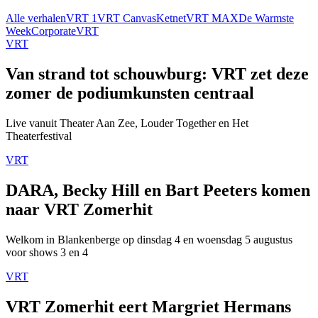
Alle verhalen
VRT 1
VRT Canvas
Ketnet
VRT MAX
De Warmste
Week
Corporate
VRT
VRT
Van strand tot schouwburg: VRT zet deze
zomer de podiumkunsten centraal
Live vanuit Theater Aan Zee, Louder Together en Het
Theaterfestival
VRT
DARA, Becky Hill en Bart Peeters komen
naar VRT Zomerhit
Welkom in Blankenberge op dinsdag 4 en woensdag 5 augustus
voor shows 3 en 4
VRT
VRT Zomerhit eert Margriet Hermans