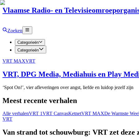
Vlaamse Radio- en Televisieomroeporganis
Zoeken
Categorieën
Categorieën
VRT MAX
VRT
VRT, DPG Media, Mediahuis en Play Media
‘Spot On!’, vier afleveringen over angst, liefde en luidop jezelf zijn
Meest recente verhalen
Alle verhalen
VRT 1
VRT Canvas
Ketnet
VRT MAX
De Warmste Wee
VRT
Van strand tot schouwburg: VRT zet deze