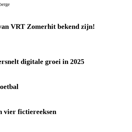
berge
n van VRT Zomerhit bekend zijn!
snelt digitale groei in 2025
voetbal
 vier fictiereeksen