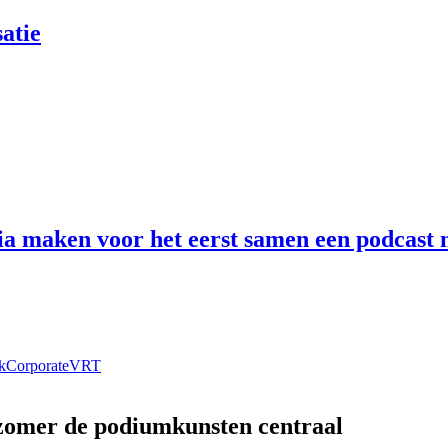
atie
 maken voor het eerst samen een podcast n
k
Corporate
VRT
 zomer de podiumkunsten centraal