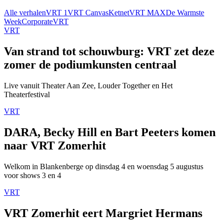
Alle verhalen
VRT 1
VRT Canvas
Ketnet
VRT MAX
De Warmste
Week
Corporate
VRT
VRT
Van strand tot schouwburg: VRT zet deze
zomer de podiumkunsten centraal
Live vanuit Theater Aan Zee, Louder Together en Het
Theaterfestival
VRT
DARA, Becky Hill en Bart Peeters komen
naar VRT Zomerhit
Welkom in Blankenberge op dinsdag 4 en woensdag 5 augustus
voor shows 3 en 4
VRT
VRT Zomerhit eert Margriet Hermans