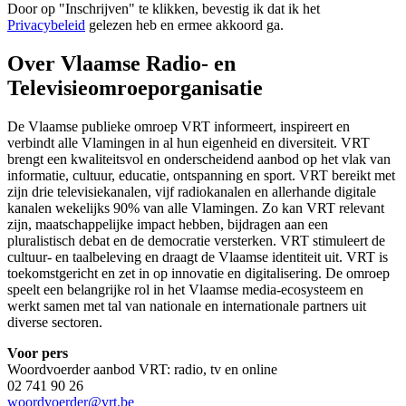
Door op "
Inschrijven
" te klikken, bevestig ik dat ik het
Privacybeleid
gelezen heb en ermee akkoord ga.
Over Vlaamse Radio- en
Televisieomroeporganisatie
De Vlaamse publieke omroep VRT informeert, inspireert en
verbindt alle Vlamingen in al hun eigenheid en diversiteit. VRT
brengt een kwaliteitsvol en onderscheidend aanbod op het vlak van
informatie, cultuur, educatie, ontspanning en sport. VRT bereikt met
zijn drie televisiekanalen, vijf radiokanalen en allerhande digitale
kanalen wekelijks 90% van alle Vlamingen. Zo kan VRT relevant
zijn, maatschappelijke impact hebben, bijdragen aan een
pluralistisch debat en de democratie versterken. VRT stimuleert de
cultuur- en taalbeleving en draagt de Vlaamse identiteit uit. VRT is
toekomstgericht en zet in op innovatie en digitalisering. De omroep
speelt een belangrijke rol in het Vlaamse media-ecosysteem en
werkt samen met tal van nationale en internationale partners uit
diverse sectoren.
Voor pers
Woordvoerder aanbod VRT: radio, tv en online
02 741 90 26
woordvoerder@vrt.be