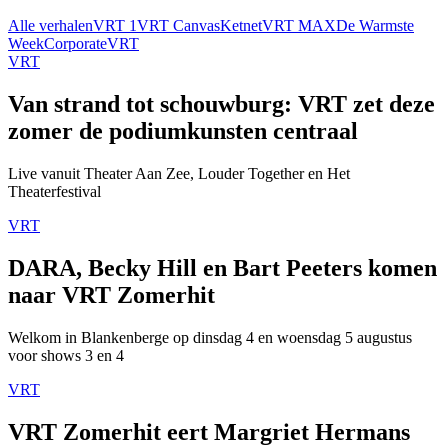
Alle verhalen
VRT 1
VRT Canvas
Ketnet
VRT MAX
De Warmste
Week
Corporate
VRT
VRT
Van strand tot schouwburg: VRT zet deze
zomer de podiumkunsten centraal
Live vanuit Theater Aan Zee, Louder Together en Het
Theaterfestival
VRT
DARA, Becky Hill en Bart Peeters komen
naar VRT Zomerhit
Welkom in Blankenberge op dinsdag 4 en woensdag 5 augustus
voor shows 3 en 4
VRT
VRT Zomerhit eert Margriet Hermans