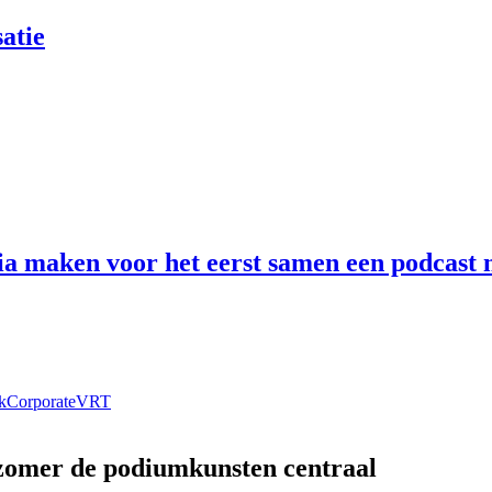
atie
 maken voor het eerst samen een podcast n
k
Corporate
VRT
 zomer de podiumkunsten centraal