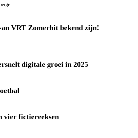
berge
n van VRT Zomerhit bekend zijn!
snelt digitale groei in 2025
voetbal
 vier fictiereeksen