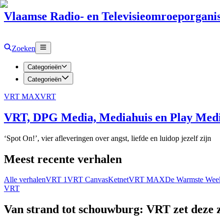
Vlaamse Radio- en Televisieomroeporganis
Zoeken
Categorieën
Categorieën
VRT MAX
VRT
VRT, DPG Media, Mediahuis en Play Media
‘Spot On!’, vier afleveringen over angst, liefde en luidop jezelf zijn
Meest recente verhalen
Alle verhalen
VRT 1
VRT Canvas
Ketnet
VRT MAX
De Warmste Wee
VRT
Van strand tot schouwburg: VRT zet deze