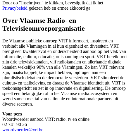
Door op "
Inschrijven
" te klikken, bevestig ik dat ik het
Privacybeleid
gelezen heb en ermee akkoord ga.
Over Vlaamse Radio- en
Televisieomroeporganisatie
De Vlaamse publieke omroep VRT informeert, inspireert en
verbindt alle Vlamingen in al hun eigenheid en diversiteit. VRT
brengt een kwaliteitsvol en onderscheidend aanbod op het vlak van
informatie, cultuur, educatie, ontspanning en sport. VRT bereikt met
zijn drie televisiekanalen, vijf radiokanalen en allerhande digitale
kanalen wekelijks 90% van alle Vlamingen. Zo kan VRT relevant
zijn, maatschappelijke impact hebben, bijdragen aan een
pluralistisch debat en de democratie versterken. VRT stimuleert de
cultuur- en taalbeleving en draagt de Vlaamse identiteit uit. VRT is
toekomstgericht en zet in op innovatie en digitalisering. De omroep
speelt een belangrijke rol in het Vlaamse media-ecosysteem en
werkt samen met tal van nationale en internationale partners uit
diverse sectoren.
Voor pers
Woordvoerder aanbod VRT: radio, tv en online
02 741 90 26
woordvoerder@vrt.be