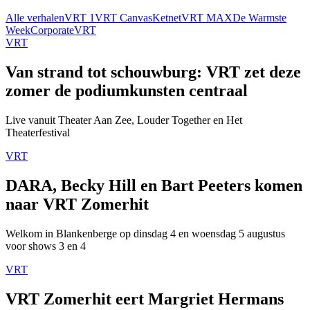
Alle verhalen
VRT 1
VRT Canvas
Ketnet
VRT MAX
De Warmste
Week
Corporate
VRT
VRT
Van strand tot schouwburg: VRT zet deze
zomer de podiumkunsten centraal
Live vanuit Theater Aan Zee, Louder Together en Het
Theaterfestival
VRT
DARA, Becky Hill en Bart Peeters komen
naar VRT Zomerhit
Welkom in Blankenberge op dinsdag 4 en woensdag 5 augustus
voor shows 3 en 4
VRT
VRT Zomerhit eert Margriet Hermans