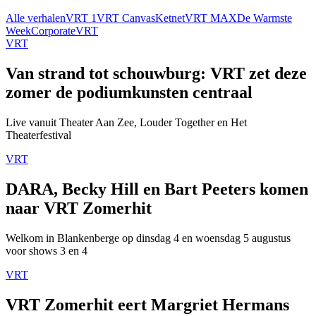
Alle verhalen
VRT 1
VRT Canvas
Ketnet
VRT MAX
De Warmste
Week
Corporate
VRT
VRT
Van strand tot schouwburg: VRT zet deze
zomer de podiumkunsten centraal
Live vanuit Theater Aan Zee, Louder Together en Het
Theaterfestival
VRT
DARA, Becky Hill en Bart Peeters komen
naar VRT Zomerhit
Welkom in Blankenberge op dinsdag 4 en woensdag 5 augustus
voor shows 3 en 4
VRT
VRT Zomerhit eert Margriet Hermans