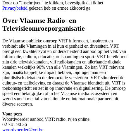
Door op "
Inschrijven
" te klikken, bevestig ik dat ik het
Privacybeleid
gelezen heb en ermee akkoord ga.
Over Vlaamse Radio- en
Televisieomroeporganisatie
De Vlaamse publieke omroep VRT informeert, inspireert en
verbindt alle Vlamingen in al hun eigenheid en diversiteit. VRT
brengt een kwaliteitsvol en onderscheidend aanbod op het vlak van
informatie, cultuur, educatie, ontspanning en sport. VRT bereikt met
zijn drie televisiekanalen, vijf radiokanalen en allerhande digitale
kanalen wekelijks 90% van alle Vlamingen. Zo kan VRT relevant
zijn, maatschappelijke impact hebben, bijdragen aan een
pluralistisch debat en de democratie versterken. VRT stimuleert de
cultuur- en taalbeleving en draagt de Vlaamse identiteit uit. VRT is
toekomstgericht en zet in op innovatie en digitalisering. De omroep
speelt een belangrijke rol in het Vlaamse media-ecosysteem en
werkt samen met tal van nationale en internationale partners uit
diverse sectoren.
Voor pers
Woordvoerder aanbod VRT: radio, tv en online
02 741 90 26
woordvoerder@vrt.be