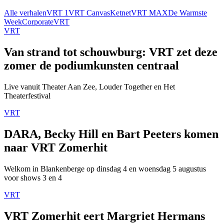
Alle verhalen
VRT 1
VRT Canvas
Ketnet
VRT MAX
De Warmste
Week
Corporate
VRT
VRT
Van strand tot schouwburg: VRT zet deze
zomer de podiumkunsten centraal
Live vanuit Theater Aan Zee, Louder Together en Het
Theaterfestival
VRT
DARA, Becky Hill en Bart Peeters komen
naar VRT Zomerhit
Welkom in Blankenberge op dinsdag 4 en woensdag 5 augustus
voor shows 3 en 4
VRT
VRT Zomerhit eert Margriet Hermans