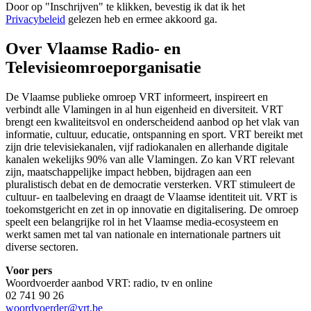
Door op "
Inschrijven
" te klikken, bevestig ik dat ik het
Privacybeleid
gelezen heb en ermee akkoord ga.
Over Vlaamse Radio- en
Televisieomroeporganisatie
De Vlaamse publieke omroep VRT informeert, inspireert en
verbindt alle Vlamingen in al hun eigenheid en diversiteit. VRT
brengt een kwaliteitsvol en onderscheidend aanbod op het vlak van
informatie, cultuur, educatie, ontspanning en sport. VRT bereikt met
zijn drie televisiekanalen, vijf radiokanalen en allerhande digitale
kanalen wekelijks 90% van alle Vlamingen. Zo kan VRT relevant
zijn, maatschappelijke impact hebben, bijdragen aan een
pluralistisch debat en de democratie versterken. VRT stimuleert de
cultuur- en taalbeleving en draagt de Vlaamse identiteit uit. VRT is
toekomstgericht en zet in op innovatie en digitalisering. De omroep
speelt een belangrijke rol in het Vlaamse media-ecosysteem en
werkt samen met tal van nationale en internationale partners uit
diverse sectoren.
Voor pers
Woordvoerder aanbod VRT: radio, tv en online
02 741 90 26
woordvoerder@vrt.be