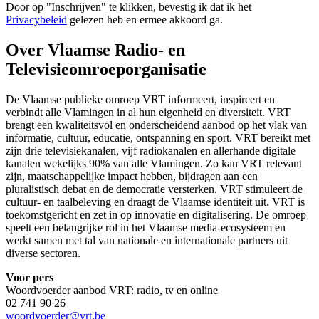
Door op "
Inschrijven
" te klikken, bevestig ik dat ik het
Privacybeleid
gelezen heb en ermee akkoord ga.
Over Vlaamse Radio- en
Televisieomroeporganisatie
De Vlaamse publieke omroep VRT informeert, inspireert en
verbindt alle Vlamingen in al hun eigenheid en diversiteit. VRT
brengt een kwaliteitsvol en onderscheidend aanbod op het vlak van
informatie, cultuur, educatie, ontspanning en sport. VRT bereikt met
zijn drie televisiekanalen, vijf radiokanalen en allerhande digitale
kanalen wekelijks 90% van alle Vlamingen. Zo kan VRT relevant
zijn, maatschappelijke impact hebben, bijdragen aan een
pluralistisch debat en de democratie versterken. VRT stimuleert de
cultuur- en taalbeleving en draagt de Vlaamse identiteit uit. VRT is
toekomstgericht en zet in op innovatie en digitalisering. De omroep
speelt een belangrijke rol in het Vlaamse media-ecosysteem en
werkt samen met tal van nationale en internationale partners uit
diverse sectoren.
Voor pers
Woordvoerder aanbod VRT: radio, tv en online
02 741 90 26
woordvoerder@vrt.be