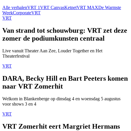
Alle verhalen
VRT 1
VRT Canvas
Ketnet
VRT MAX
De Warmste
Week
Corporate
VRT
VRT
Van strand tot schouwburg: VRT zet deze
zomer de podiumkunsten centraal
Live vanuit Theater Aan Zee, Louder Together en Het
Theaterfestival
VRT
DARA, Becky Hill en Bart Peeters komen
naar VRT Zomerhit
Welkom in Blankenberge op dinsdag 4 en woensdag 5 augustus
voor shows 3 en 4
VRT
VRT Zomerhit eert Margriet Hermans