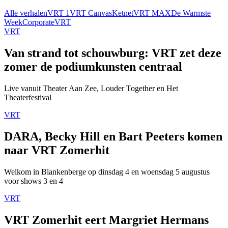
Alle verhalen
VRT 1
VRT Canvas
Ketnet
VRT MAX
De Warmste
Week
Corporate
VRT
VRT
Van strand tot schouwburg: VRT zet deze
zomer de podiumkunsten centraal
Live vanuit Theater Aan Zee, Louder Together en Het
Theaterfestival
VRT
DARA, Becky Hill en Bart Peeters komen
naar VRT Zomerhit
Welkom in Blankenberge op dinsdag 4 en woensdag 5 augustus
voor shows 3 en 4
VRT
VRT Zomerhit eert Margriet Hermans