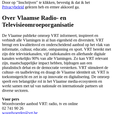
Door op "
Inschrijven
" te klikken, bevestig ik dat ik het
Privacybeleid
gelezen heb en ermee akkoord ga.
Over Vlaamse Radio- en
Televisieomroeporganisatie
De Vlaamse publieke omroep VRT informeert, inspireert en
verbindt alle Vlamingen in al hun eigenheid en diversiteit. VRT
brengt een kwaliteitsvol en onderscheidend aanbod op het vlak van
informatie, cultuur, educatie, ontspanning en sport. VRT bereikt met
zijn drie televisiekanalen, vijf radiokanalen en allerhande digitale
kanalen wekelijks 90% van alle Vlamingen. Zo kan VRT relevant
zijn, maatschappelijke impact hebben, bijdragen aan een
pluralistisch debat en de democratie versterken. VRT stimuleert de
cultuur- en taalbeleving en draagt de Vlaamse identiteit uit. VRT is
toekomstgericht en zet in op innovatie en digitalisering. De omroep
speelt een belangrijke rol in het Vlaamse media-ecosysteem en
werkt samen met tal van nationale en internationale partners uit
diverse sectoren.
Voor pers
Woordvoerder aanbod VRT: radio, tv en online
02 741 90 26
woordvoerder@vrt.be