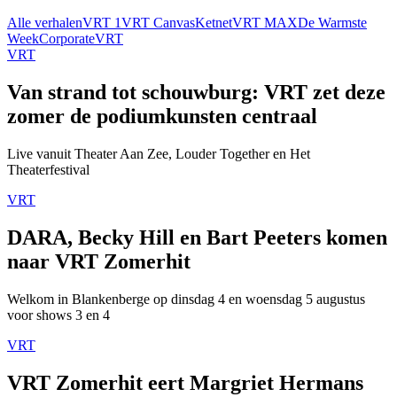
Alle verhalen
VRT 1
VRT Canvas
Ketnet
VRT MAX
De Warmste
Week
Corporate
VRT
VRT
Van strand tot schouwburg: VRT zet deze
zomer de podiumkunsten centraal
Live vanuit Theater Aan Zee, Louder Together en Het
Theaterfestival
VRT
DARA, Becky Hill en Bart Peeters komen
naar VRT Zomerhit
Welkom in Blankenberge op dinsdag 4 en woensdag 5 augustus
voor shows 3 en 4
VRT
VRT Zomerhit eert Margriet Hermans