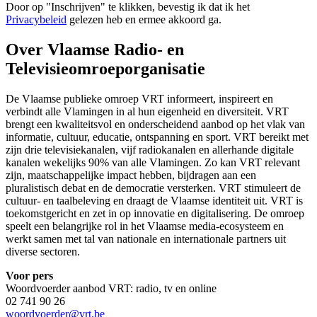
Door op "
Inschrijven
" te klikken, bevestig ik dat ik het
Privacybeleid
gelezen heb en ermee akkoord ga.
Over Vlaamse Radio- en
Televisieomroeporganisatie
De Vlaamse publieke omroep VRT informeert, inspireert en
verbindt alle Vlamingen in al hun eigenheid en diversiteit. VRT
brengt een kwaliteitsvol en onderscheidend aanbod op het vlak van
informatie, cultuur, educatie, ontspanning en sport. VRT bereikt met
zijn drie televisiekanalen, vijf radiokanalen en allerhande digitale
kanalen wekelijks 90% van alle Vlamingen. Zo kan VRT relevant
zijn, maatschappelijke impact hebben, bijdragen aan een
pluralistisch debat en de democratie versterken. VRT stimuleert de
cultuur- en taalbeleving en draagt de Vlaamse identiteit uit. VRT is
toekomstgericht en zet in op innovatie en digitalisering. De omroep
speelt een belangrijke rol in het Vlaamse media-ecosysteem en
werkt samen met tal van nationale en internationale partners uit
diverse sectoren.
Voor pers
Woordvoerder aanbod VRT: radio, tv en online
02 741 90 26
woordvoerder@vrt.be