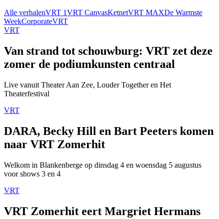
Alle verhalen
VRT 1
VRT Canvas
Ketnet
VRT MAX
De Warmste
Week
Corporate
VRT
VRT
Van strand tot schouwburg: VRT zet deze
zomer de podiumkunsten centraal
Live vanuit Theater Aan Zee, Louder Together en Het
Theaterfestival
VRT
DARA, Becky Hill en Bart Peeters komen
naar VRT Zomerhit
Welkom in Blankenberge op dinsdag 4 en woensdag 5 augustus
voor shows 3 en 4
VRT
VRT Zomerhit eert Margriet Hermans