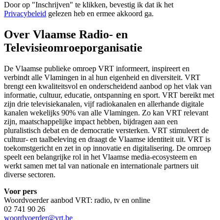
Door op "
Inschrijven
" te klikken, bevestig ik dat ik het
Privacybeleid
gelezen heb en ermee akkoord ga.
Over Vlaamse Radio- en
Televisieomroeporganisatie
De Vlaamse publieke omroep VRT informeert, inspireert en
verbindt alle Vlamingen in al hun eigenheid en diversiteit. VRT
brengt een kwaliteitsvol en onderscheidend aanbod op het vlak van
informatie, cultuur, educatie, ontspanning en sport. VRT bereikt met
zijn drie televisiekanalen, vijf radiokanalen en allerhande digitale
kanalen wekelijks 90% van alle Vlamingen. Zo kan VRT relevant
zijn, maatschappelijke impact hebben, bijdragen aan een
pluralistisch debat en de democratie versterken. VRT stimuleert de
cultuur- en taalbeleving en draagt de Vlaamse identiteit uit. VRT is
toekomstgericht en zet in op innovatie en digitalisering. De omroep
speelt een belangrijke rol in het Vlaamse media-ecosysteem en
werkt samen met tal van nationale en internationale partners uit
diverse sectoren.
Voor pers
Woordvoerder aanbod VRT: radio, tv en online
02 741 90 26
woordvoerder@vrt.be