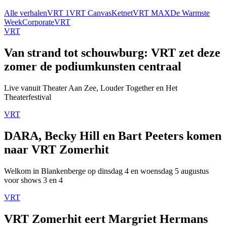
Alle verhalen
VRT 1
VRT Canvas
Ketnet
VRT MAX
De Warmste
Week
Corporate
VRT
VRT
Van strand tot schouwburg: VRT zet deze
zomer de podiumkunsten centraal
Live vanuit Theater Aan Zee, Louder Together en Het
Theaterfestival
VRT
DARA, Becky Hill en Bart Peeters komen
naar VRT Zomerhit
Welkom in Blankenberge op dinsdag 4 en woensdag 5 augustus
voor shows 3 en 4
VRT
VRT Zomerhit eert Margriet Hermans