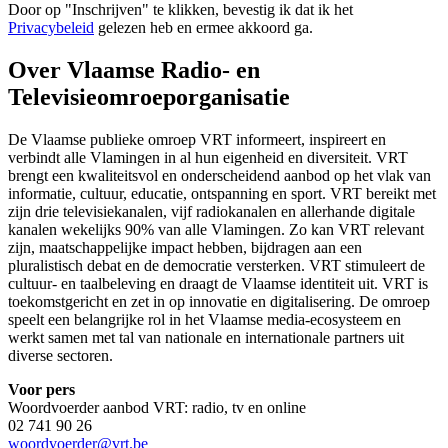
Door op "
Inschrijven
" te klikken, bevestig ik dat ik het
Privacybeleid
gelezen heb en ermee akkoord ga.
Over Vlaamse Radio- en
Televisieomroeporganisatie
De Vlaamse publieke omroep VRT informeert, inspireert en
verbindt alle Vlamingen in al hun eigenheid en diversiteit. VRT
brengt een kwaliteitsvol en onderscheidend aanbod op het vlak van
informatie, cultuur, educatie, ontspanning en sport. VRT bereikt met
zijn drie televisiekanalen, vijf radiokanalen en allerhande digitale
kanalen wekelijks 90% van alle Vlamingen. Zo kan VRT relevant
zijn, maatschappelijke impact hebben, bijdragen aan een
pluralistisch debat en de democratie versterken. VRT stimuleert de
cultuur- en taalbeleving en draagt de Vlaamse identiteit uit. VRT is
toekomstgericht en zet in op innovatie en digitalisering. De omroep
speelt een belangrijke rol in het Vlaamse media-ecosysteem en
werkt samen met tal van nationale en internationale partners uit
diverse sectoren.
Voor pers
Woordvoerder aanbod VRT: radio, tv en online
02 741 90 26
woordvoerder@vrt.be