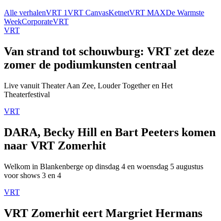
Alle verhalen
VRT 1
VRT Canvas
Ketnet
VRT MAX
De Warmste
Week
Corporate
VRT
VRT
Van strand tot schouwburg: VRT zet deze
zomer de podiumkunsten centraal
Live vanuit Theater Aan Zee, Louder Together en Het
Theaterfestival
VRT
DARA, Becky Hill en Bart Peeters komen
naar VRT Zomerhit
Welkom in Blankenberge op dinsdag 4 en woensdag 5 augustus
voor shows 3 en 4
VRT
VRT Zomerhit eert Margriet Hermans