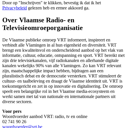
Door op "
Inschrijven
" te klikken, bevestig ik dat ik het
Privacybeleid
gelezen heb en ermee akkoord ga.
Over Vlaamse Radio- en
Televisieomroeporganisatie
De Vlaamse publieke omroep VRT informeert, inspireert en
verbindt alle Vlamingen in al hun eigenheid en diversiteit. VRT
brengt een kwaliteitsvol en onderscheidend aanbod op het vlak van
informatie, cultuur, educatie, ontspanning en sport. VRT bereikt met
zijn drie televisiekanalen, vijf radiokanalen en allerhande digitale
kanalen wekelijks 90% van alle Vlamingen. Zo kan VRT relevant
zijn, maatschappelijke impact hebben, bijdragen aan een
pluralistisch debat en de democratie versterken. VRT stimuleert de
cultuur- en taalbeleving en draagt de Vlaamse identiteit uit. VRT is
toekomstgericht en zet in op innovatie en digitalisering. De omroep
speelt een belangrijke rol in het Vlaamse media-ecosysteem en
werkt samen met tal van nationale en internationale partners uit
diverse sectoren.
Voor pers
Woordvoerder aanbod VRT: radio, tv en online
02 741 90 26
woordvoerder@vrt.be