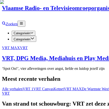
Vlaamse Radio- en Televisieomroeporganis
Zoeken
Categorieën
Categorieën
VRT MAX
VRT
VRT, DPG Media, Mediahuis en Play Media
‘Spot On!’, vier afleveringen over angst, liefde en luidop jezelf zijn
Meest recente verhalen
Alle verhalen
VRT 1
VRT Canvas
Ketnet
VRT MAX
De Warmste Wee
VRT
Van strand tot schouwburg: VRT zet deze