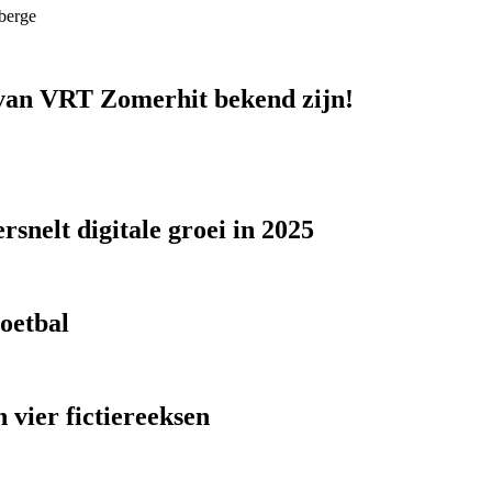
berge
n van VRT Zomerhit bekend zijn!
snelt digitale groei in 2025
voetbal
 vier fictiereeksen