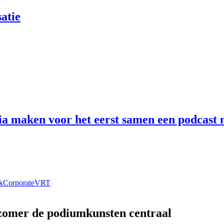
atie
 maken voor het eerst samen een podcast n
k
Corporate
VRT
 zomer de podiumkunsten centraal