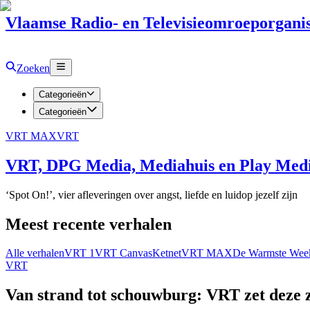
Vlaamse Radio- en Televisieomroeporganis
Zoeken
Categorieën
Categorieën
VRT MAX
VRT
VRT, DPG Media, Mediahuis en Play Media
‘Spot On!’, vier afleveringen over angst, liefde en luidop jezelf zijn
Meest recente verhalen
Alle verhalen
VRT 1
VRT Canvas
Ketnet
VRT MAX
De Warmste Wee
VRT
Van strand tot schouwburg: VRT zet deze