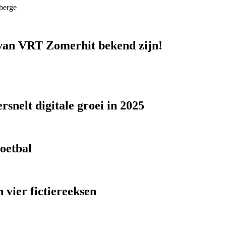
berge
n van VRT Zomerhit bekend zijn!
snelt digitale groei in 2025
voetbal
 vier fictiereeksen