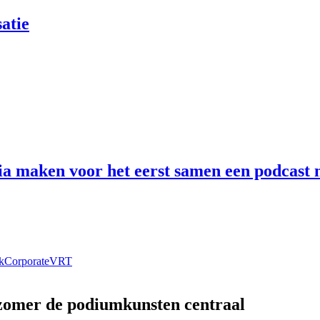
atie
 maken voor het eerst samen een podcast n
k
Corporate
VRT
 zomer de podiumkunsten centraal