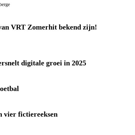
berge
n van VRT Zomerhit bekend zijn!
snelt digitale groei in 2025
voetbal
 vier fictiereeksen