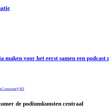
atie
 maken voor het eerst samen een podcast n
k
Corporate
VRT
 zomer de podiumkunsten centraal