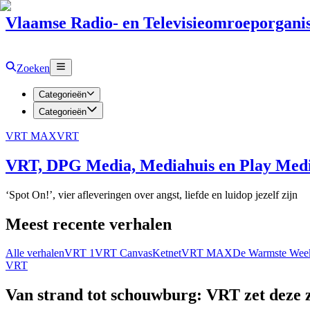
Vlaamse Radio- en Televisieomroeporganis
Zoeken
Categorieën
Categorieën
VRT MAX
VRT
VRT, DPG Media, Mediahuis en Play Media
‘Spot On!’, vier afleveringen over angst, liefde en luidop jezelf zijn
Meest recente verhalen
Alle verhalen
VRT 1
VRT Canvas
Ketnet
VRT MAX
De Warmste Wee
VRT
Van strand tot schouwburg: VRT zet deze