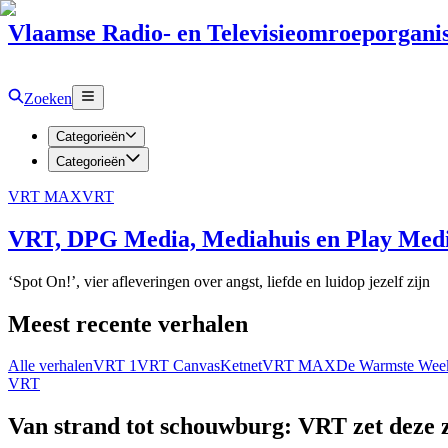
Vlaamse Radio- en Televisieomroeporganis
Zoeken
Categorieën
Categorieën
VRT MAX
VRT
VRT, DPG Media, Mediahuis en Play Media
‘Spot On!’, vier afleveringen over angst, liefde en luidop jezelf zijn
Meest recente verhalen
Alle verhalen
VRT 1
VRT Canvas
Ketnet
VRT MAX
De Warmste Wee
VRT
Van strand tot schouwburg: VRT zet deze