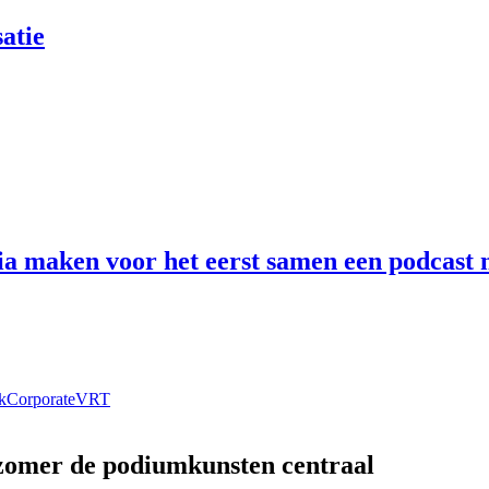
atie
 maken voor het eerst samen een podcast n
k
Corporate
VRT
 zomer de podiumkunsten centraal