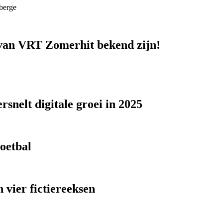
berge
n van VRT Zomerhit bekend zijn!
snelt digitale groei in 2025
voetbal
 vier fictiereeksen