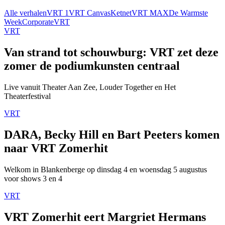
Alle verhalen
VRT 1
VRT Canvas
Ketnet
VRT MAX
De Warmste
Week
Corporate
VRT
VRT
Van strand tot schouwburg: VRT zet deze
zomer de podiumkunsten centraal
Live vanuit Theater Aan Zee, Louder Together en Het
Theaterfestival
VRT
DARA, Becky Hill en Bart Peeters komen
naar VRT Zomerhit
Welkom in Blankenberge op dinsdag 4 en woensdag 5 augustus
voor shows 3 en 4
VRT
VRT Zomerhit eert Margriet Hermans