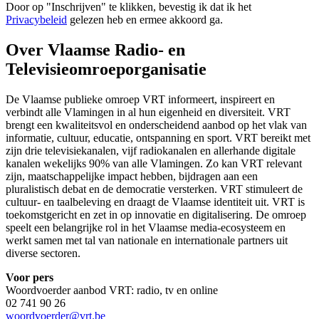
Door op "
Inschrijven
" te klikken, bevestig ik dat ik het
Privacybeleid
gelezen heb en ermee akkoord ga.
Over Vlaamse Radio- en
Televisieomroeporganisatie
De Vlaamse publieke omroep VRT informeert, inspireert en
verbindt alle Vlamingen in al hun eigenheid en diversiteit. VRT
brengt een kwaliteitsvol en onderscheidend aanbod op het vlak van
informatie, cultuur, educatie, ontspanning en sport. VRT bereikt met
zijn drie televisiekanalen, vijf radiokanalen en allerhande digitale
kanalen wekelijks 90% van alle Vlamingen. Zo kan VRT relevant
zijn, maatschappelijke impact hebben, bijdragen aan een
pluralistisch debat en de democratie versterken. VRT stimuleert de
cultuur- en taalbeleving en draagt de Vlaamse identiteit uit. VRT is
toekomstgericht en zet in op innovatie en digitalisering. De omroep
speelt een belangrijke rol in het Vlaamse media-ecosysteem en
werkt samen met tal van nationale en internationale partners uit
diverse sectoren.
Voor pers
Woordvoerder aanbod VRT: radio, tv en online
02 741 90 26
woordvoerder@vrt.be