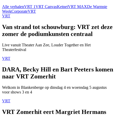
Alle verhalen
VRT 1
VRT Canvas
Ketnet
VRT MAX
De Warmste
Week
Corporate
VRT
VRT
Van strand tot schouwburg: VRT zet deze
zomer de podiumkunsten centraal
Live vanuit Theater Aan Zee, Louder Together en Het
Theaterfestival
VRT
DARA, Becky Hill en Bart Peeters komen
naar VRT Zomerhit
Welkom in Blankenberge op dinsdag 4 en woensdag 5 augustus
voor shows 3 en 4
VRT
VRT Zomerhit eert Margriet Hermans