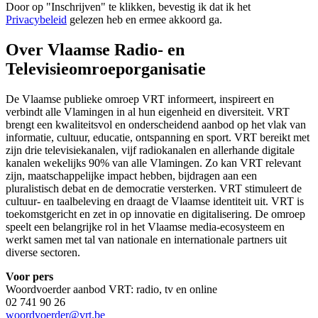
Door op "
Inschrijven
" te klikken, bevestig ik dat ik het
Privacybeleid
gelezen heb en ermee akkoord ga.
Over Vlaamse Radio- en
Televisieomroeporganisatie
De Vlaamse publieke omroep VRT informeert, inspireert en
verbindt alle Vlamingen in al hun eigenheid en diversiteit. VRT
brengt een kwaliteitsvol en onderscheidend aanbod op het vlak van
informatie, cultuur, educatie, ontspanning en sport. VRT bereikt met
zijn drie televisiekanalen, vijf radiokanalen en allerhande digitale
kanalen wekelijks 90% van alle Vlamingen. Zo kan VRT relevant
zijn, maatschappelijke impact hebben, bijdragen aan een
pluralistisch debat en de democratie versterken. VRT stimuleert de
cultuur- en taalbeleving en draagt de Vlaamse identiteit uit. VRT is
toekomstgericht en zet in op innovatie en digitalisering. De omroep
speelt een belangrijke rol in het Vlaamse media-ecosysteem en
werkt samen met tal van nationale en internationale partners uit
diverse sectoren.
Voor pers
Woordvoerder aanbod VRT: radio, tv en online
02 741 90 26
woordvoerder@vrt.be