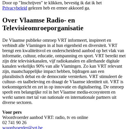
Door op "
Inschrijven
" te klikken, bevestig ik dat ik het
Privacybeleid
gelezen heb en ermee akkoord ga.
Over Vlaamse Radio- en
Televisieomroeporganisatie
De Vlaamse publieke omroep VRT informeert, inspireert en
verbindt alle Vlamingen in al hun eigenheid en diversiteit. VRT
brengt een kwaliteitsvol en onderscheidend aanbod op het vlak van
informatie, cultuur, educatie, ontspanning en sport. VRT bereikt met
zijn drie televisiekanalen, vijf radiokanalen en allerhande digitale
kanalen wekelijks 90% van alle Vlamingen. Zo kan VRT relevant
zijn, maatschappelijke impact hebben, bijdragen aan een
pluralistisch debat en de democratie versterken. VRT stimuleert de
cultuur- en taalbeleving en draagt de Vlaamse identiteit uit. VRT is
toekomstgericht en zet in op innovatie en digitalisering. De omroep
speelt een belangrijke rol in het Vlaamse media-ecosysteem en
werkt samen met tal van nationale en internationale partners uit
diverse sectoren.
Voor pers
Woordvoerder aanbod VRT: radio, tv en online
02 741 90 26
woordvoerder@vrt.be