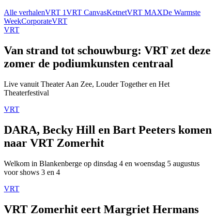
Alle verhalen
VRT 1
VRT Canvas
Ketnet
VRT MAX
De Warmste
Week
Corporate
VRT
VRT
Van strand tot schouwburg: VRT zet deze
zomer de podiumkunsten centraal
Live vanuit Theater Aan Zee, Louder Together en Het
Theaterfestival
VRT
DARA, Becky Hill en Bart Peeters komen
naar VRT Zomerhit
Welkom in Blankenberge op dinsdag 4 en woensdag 5 augustus
voor shows 3 en 4
VRT
VRT Zomerhit eert Margriet Hermans