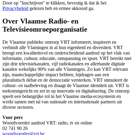
Door op "
Inschrijven
" te klikken, bevestig ik dat ik het
Privacybeleid
gelezen heb en ermee akkoord ga.
Over Vlaamse Radio- en
Televisieomroeporganisatie
De Vlaamse publieke omroep VRT informeert, inspireert en
verbindt alle Vlamingen in al hun eigenheid en diversiteit. VRT
brengt een kwaliteitsvol en onderscheidend aanbod op het vlak van
informatie, cultuur, educatie, ontspanning en sport. VRT bereikt met
zijn drie televisiekanalen, vijf radiokanalen en allerhande digitale
kanalen wekelijks 90% van alle Vlamingen. Zo kan VRT relevant
zijn, maatschappelijke impact hebben, bijdragen aan een
pluralistisch debat en de democratie versterken. VRT stimuleert de
cultuur- en taalbeleving en draagt de Vlaamse identiteit uit. VRT is
toekomstgericht en zet in op innovatie en digitalisering. De omroep
speelt een belangrijke rol in het Vlaamse media-ecosysteem en
werkt samen met tal van nationale en internationale partners uit
diverse sectoren.
Voor pers
Woordvoerder aanbod VRT: radio, tv en online
02 741 90 26
woordvoerder@vrt.be