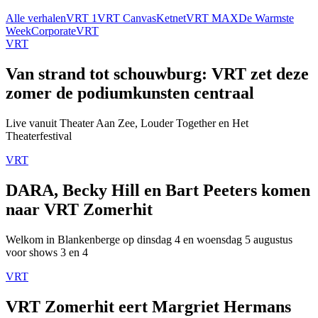
Alle verhalen
VRT 1
VRT Canvas
Ketnet
VRT MAX
De Warmste
Week
Corporate
VRT
VRT
Van strand tot schouwburg: VRT zet deze
zomer de podiumkunsten centraal
Live vanuit Theater Aan Zee, Louder Together en Het
Theaterfestival
VRT
DARA, Becky Hill en Bart Peeters komen
naar VRT Zomerhit
Welkom in Blankenberge op dinsdag 4 en woensdag 5 augustus
voor shows 3 en 4
VRT
VRT Zomerhit eert Margriet Hermans