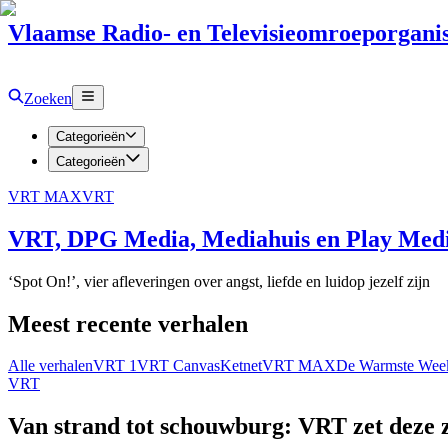
Vlaamse Radio- en Televisieomroeporganis
Zoeken
Categorieën
Categorieën
VRT MAX
VRT
VRT, DPG Media, Mediahuis en Play Media
‘Spot On!’, vier afleveringen over angst, liefde en luidop jezelf zijn
Meest recente verhalen
Alle verhalen
VRT 1
VRT Canvas
Ketnet
VRT MAX
De Warmste Wee
VRT
Van strand tot schouwburg: VRT zet deze