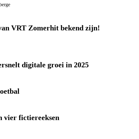
berge
n van VRT Zomerhit bekend zijn!
snelt digitale groei in 2025
voetbal
 vier fictiereeksen