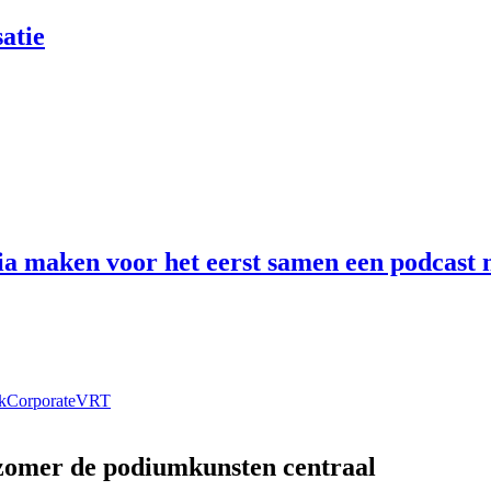
atie
 maken voor het eerst samen een podcast n
k
Corporate
VRT
 zomer de podiumkunsten centraal