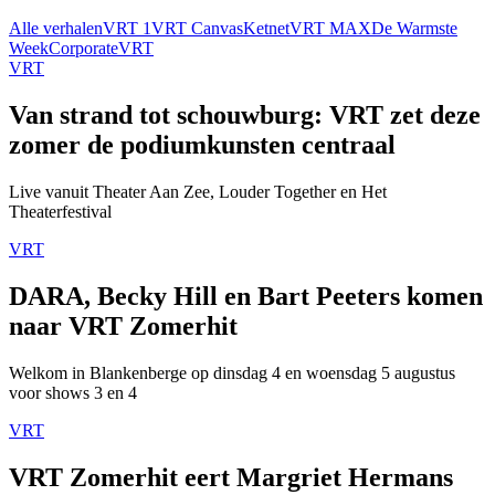
Alle verhalen
VRT 1
VRT Canvas
Ketnet
VRT MAX
De Warmste
Week
Corporate
VRT
VRT
Van strand tot schouwburg: VRT zet deze
zomer de podiumkunsten centraal
Live vanuit Theater Aan Zee, Louder Together en Het
Theaterfestival
VRT
DARA, Becky Hill en Bart Peeters komen
naar VRT Zomerhit
Welkom in Blankenberge op dinsdag 4 en woensdag 5 augustus
voor shows 3 en 4
VRT
VRT Zomerhit eert Margriet Hermans