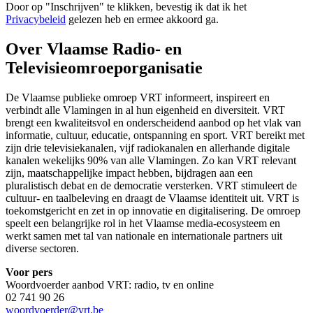
Door op "
Inschrijven
" te klikken, bevestig ik dat ik het
Privacybeleid
gelezen heb en ermee akkoord ga.
Over Vlaamse Radio- en
Televisieomroeporganisatie
De Vlaamse publieke omroep VRT informeert, inspireert en
verbindt alle Vlamingen in al hun eigenheid en diversiteit. VRT
brengt een kwaliteitsvol en onderscheidend aanbod op het vlak van
informatie, cultuur, educatie, ontspanning en sport. VRT bereikt met
zijn drie televisiekanalen, vijf radiokanalen en allerhande digitale
kanalen wekelijks 90% van alle Vlamingen. Zo kan VRT relevant
zijn, maatschappelijke impact hebben, bijdragen aan een
pluralistisch debat en de democratie versterken. VRT stimuleert de
cultuur- en taalbeleving en draagt de Vlaamse identiteit uit. VRT is
toekomstgericht en zet in op innovatie en digitalisering. De omroep
speelt een belangrijke rol in het Vlaamse media-ecosysteem en
werkt samen met tal van nationale en internationale partners uit
diverse sectoren.
Voor pers
Woordvoerder aanbod VRT: radio, tv en online
02 741 90 26
woordvoerder@vrt.be