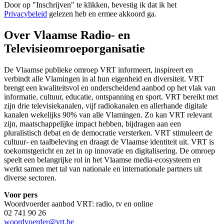
Door op "
Inschrijven
" te klikken, bevestig ik dat ik het
Privacybeleid
gelezen heb en ermee akkoord ga.
Over Vlaamse Radio- en
Televisieomroeporganisatie
De Vlaamse publieke omroep VRT informeert, inspireert en
verbindt alle Vlamingen in al hun eigenheid en diversiteit. VRT
brengt een kwaliteitsvol en onderscheidend aanbod op het vlak van
informatie, cultuur, educatie, ontspanning en sport. VRT bereikt met
zijn drie televisiekanalen, vijf radiokanalen en allerhande digitale
kanalen wekelijks 90% van alle Vlamingen. Zo kan VRT relevant
zijn, maatschappelijke impact hebben, bijdragen aan een
pluralistisch debat en de democratie versterken. VRT stimuleert de
cultuur- en taalbeleving en draagt de Vlaamse identiteit uit. VRT is
toekomstgericht en zet in op innovatie en digitalisering. De omroep
speelt een belangrijke rol in het Vlaamse media-ecosysteem en
werkt samen met tal van nationale en internationale partners uit
diverse sectoren.
Voor pers
Woordvoerder aanbod VRT: radio, tv en online
02 741 90 26
woordvoerder@vrt.be