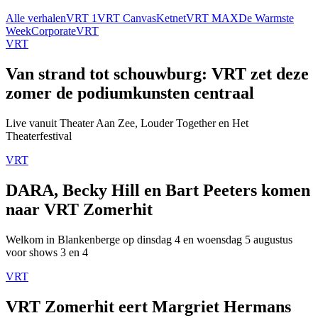
Alle verhalen
VRT 1
VRT Canvas
Ketnet
VRT MAX
De Warmste
Week
Corporate
VRT
VRT
Van strand tot schouwburg: VRT zet deze
zomer de podiumkunsten centraal
Live vanuit Theater Aan Zee, Louder Together en Het
Theaterfestival
VRT
DARA, Becky Hill en Bart Peeters komen
naar VRT Zomerhit
Welkom in Blankenberge op dinsdag 4 en woensdag 5 augustus
voor shows 3 en 4
VRT
VRT Zomerhit eert Margriet Hermans