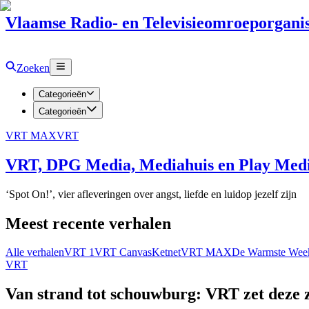
Vlaamse Radio- en Televisieomroeporganis
Zoeken
Categorieën
Categorieën
VRT MAX
VRT
VRT, DPG Media, Mediahuis en Play Media
‘Spot On!’, vier afleveringen over angst, liefde en luidop jezelf zijn
Meest recente verhalen
Alle verhalen
VRT 1
VRT Canvas
Ketnet
VRT MAX
De Warmste Wee
VRT
Van strand tot schouwburg: VRT zet deze