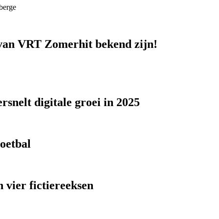
berge
n van VRT Zomerhit bekend zijn!
snelt digitale groei in 2025
voetbal
 vier fictiereeksen