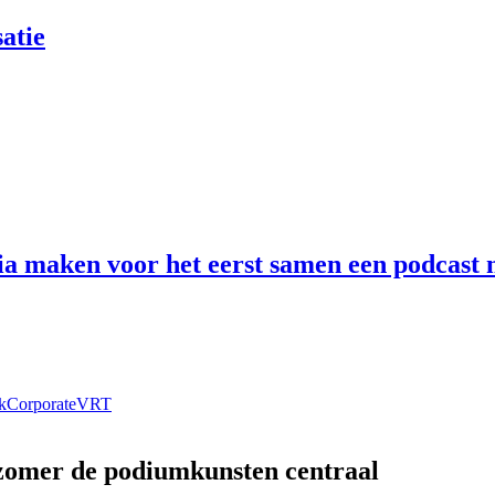
atie
 maken voor het eerst samen een podcast n
k
Corporate
VRT
 zomer de podiumkunsten centraal