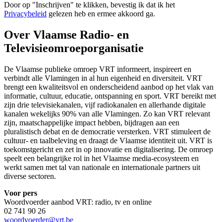
Door op "
Inschrijven
" te klikken, bevestig ik dat ik het
Privacybeleid
gelezen heb en ermee akkoord ga.
Over Vlaamse Radio- en
Televisieomroeporganisatie
De Vlaamse publieke omroep VRT informeert, inspireert en
verbindt alle Vlamingen in al hun eigenheid en diversiteit. VRT
brengt een kwaliteitsvol en onderscheidend aanbod op het vlak van
informatie, cultuur, educatie, ontspanning en sport. VRT bereikt met
zijn drie televisiekanalen, vijf radiokanalen en allerhande digitale
kanalen wekelijks 90% van alle Vlamingen. Zo kan VRT relevant
zijn, maatschappelijke impact hebben, bijdragen aan een
pluralistisch debat en de democratie versterken. VRT stimuleert de
cultuur- en taalbeleving en draagt de Vlaamse identiteit uit. VRT is
toekomstgericht en zet in op innovatie en digitalisering. De omroep
speelt een belangrijke rol in het Vlaamse media-ecosysteem en
werkt samen met tal van nationale en internationale partners uit
diverse sectoren.
Voor pers
Woordvoerder aanbod VRT: radio, tv en online
02 741 90 26
woordvoerder@vrt.be