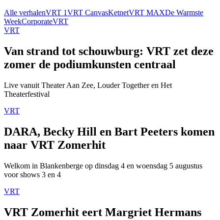
Alle verhalen
VRT 1
VRT Canvas
Ketnet
VRT MAX
De Warmste
Week
Corporate
VRT
VRT
Van strand tot schouwburg: VRT zet deze
zomer de podiumkunsten centraal
Live vanuit Theater Aan Zee, Louder Together en Het
Theaterfestival
VRT
DARA, Becky Hill en Bart Peeters komen
naar VRT Zomerhit
Welkom in Blankenberge op dinsdag 4 en woensdag 5 augustus
voor shows 3 en 4
VRT
VRT Zomerhit eert Margriet Hermans