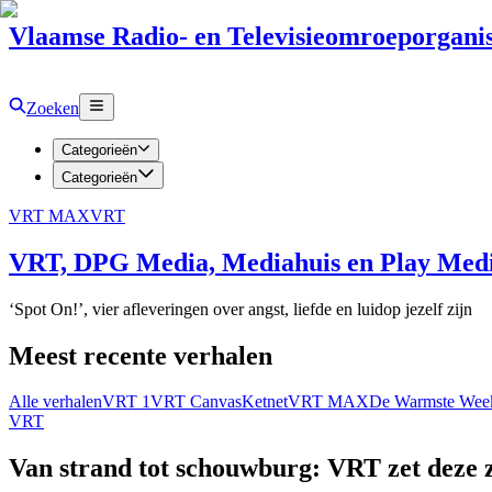
Vlaamse Radio- en Televisieomroeporganis
Zoeken
Categorieën
Categorieën
VRT MAX
VRT
VRT, DPG Media, Mediahuis en Play Media
‘Spot On!’, vier afleveringen over angst, liefde en luidop jezelf zijn
Meest recente verhalen
Alle verhalen
VRT 1
VRT Canvas
Ketnet
VRT MAX
De Warmste Wee
VRT
Van strand tot schouwburg: VRT zet deze