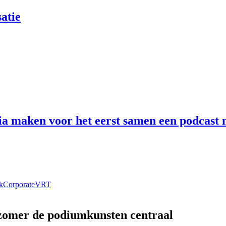
atie
 maken voor het eerst samen een podcast n
k
Corporate
VRT
 zomer de podiumkunsten centraal