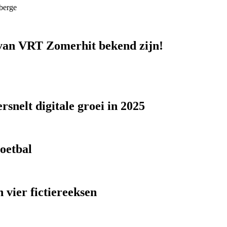
berge
n van VRT Zomerhit bekend zijn!
snelt digitale groei in 2025
voetbal
 vier fictiereeksen