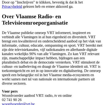
Door op "
Inschrijven
" te klikken, bevestig ik dat ik het
Privacybeleid
gelezen heb en ermee akkoord ga.
Over Vlaamse Radio- en
Televisieomroeporganisatie
De Vlaamse publieke omroep VRT informeert, inspireert en
verbindt alle Vlamingen in al hun eigenheid en diversiteit. VRT
brengt een kwaliteitsvol en onderscheidend aanbod op het vlak van
informatie, cultuur, educatie, ontspanning en sport. VRT bereikt met
zijn drie televisiekanalen, vijf radiokanalen en allerhande digitale
kanalen wekelijks 90% van alle Vlamingen. Zo kan VRT relevant
zijn, maatschappelijke impact hebben, bijdragen aan een
pluralistisch debat en de democratie versterken. VRT stimuleert de
cultuur- en taalbeleving en draagt de Vlaamse identiteit uit. VRT is
toekomstgericht en zet in op innovatie en digitalisering. De omroep
speelt een belangrijke rol in het Vlaamse media-ecosysteem en
werkt samen met tal van nationale en internationale partners uit
diverse sectoren.
Voor pers
Woordvoerder aanbod VRT: radio, tv en online
02 741 90 26
woordvoerder@vrt.be