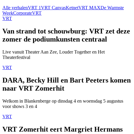
Alle verhalen
VRT 1
VRT Canvas
Ketnet
VRT MAX
De Warmste
Week
Corporate
VRT
VRT
Van strand tot schouwburg: VRT zet deze
zomer de podiumkunsten centraal
Live vanuit Theater Aan Zee, Louder Together en Het
Theaterfestival
VRT
DARA, Becky Hill en Bart Peeters komen
naar VRT Zomerhit
Welkom in Blankenberge op dinsdag 4 en woensdag 5 augustus
voor shows 3 en 4
VRT
VRT Zomerhit eert Margriet Hermans