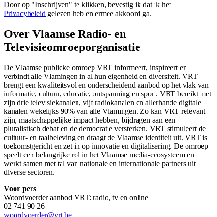
Door op "
Inschrijven
" te klikken, bevestig ik dat ik het
Privacybeleid
gelezen heb en ermee akkoord ga.
Over Vlaamse Radio- en
Televisieomroeporganisatie
De Vlaamse publieke omroep VRT informeert, inspireert en
verbindt alle Vlamingen in al hun eigenheid en diversiteit. VRT
brengt een kwaliteitsvol en onderscheidend aanbod op het vlak van
informatie, cultuur, educatie, ontspanning en sport. VRT bereikt met
zijn drie televisiekanalen, vijf radiokanalen en allerhande digitale
kanalen wekelijks 90% van alle Vlamingen. Zo kan VRT relevant
zijn, maatschappelijke impact hebben, bijdragen aan een
pluralistisch debat en de democratie versterken. VRT stimuleert de
cultuur- en taalbeleving en draagt de Vlaamse identiteit uit. VRT is
toekomstgericht en zet in op innovatie en digitalisering. De omroep
speelt een belangrijke rol in het Vlaamse media-ecosysteem en
werkt samen met tal van nationale en internationale partners uit
diverse sectoren.
Voor pers
Woordvoerder aanbod VRT: radio, tv en online
02 741 90 26
woordvoerder@vrt.be