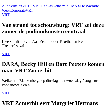
Alle verhalen
VRT 1
VRT Canvas
Ketnet
VRT MAX
De Warmste
Week
Corporate
VRT
VRT
Van strand tot schouwburg: VRT zet deze
zomer de podiumkunsten centraal
Live vanuit Theater Aan Zee, Louder Together en Het
Theaterfestival
VRT
DARA, Becky Hill en Bart Peeters komen
naar VRT Zomerhit
Welkom in Blankenberge op dinsdag 4 en woensdag 5 augustus
voor shows 3 en 4
VRT
VRT Zomerhit eert Margriet Hermans