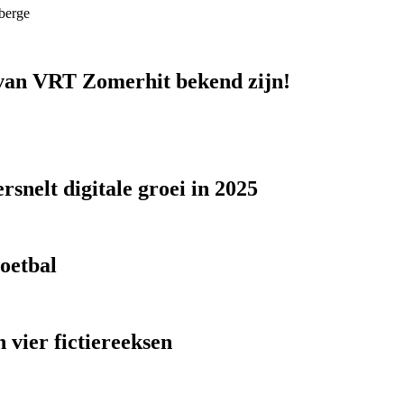
berge
n van VRT Zomerhit bekend zijn!
snelt digitale groei in 2025
voetbal
 vier fictiereeksen