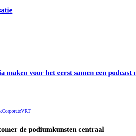
atie
 maken voor het eerst samen een podcast n
k
Corporate
VRT
 zomer de podiumkunsten centraal