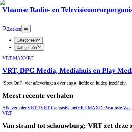
Vlaamse Radio- en Televisieomroeporganis
Zoeken
Categorieën
Categorieën
VRT MAX
VRT
VRT, DPG Media, Mediahuis en Play Media
‘Spot On!’, vier afleveringen over angst, liefde en luidop jezelf zijn
Meest recente verhalen
Alle verhalen
VRT 1
VRT Canvas
Ketnet
VRT MAX
De Warmste Wee
VRT
Van strand tot schouwburg: VRT zet deze