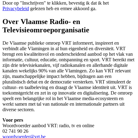
Door op "
Inschrijven
" te klikken, bevestig ik dat ik het
Privacybeleid
gelezen heb en ermee akkoord ga.
Over Vlaamse Radio- en
Televisieomroeporganisatie
De Vlaamse publieke omroep VRT informeert, inspireert en
verbindt alle Vlamingen in al hun eigenheid en diversiteit. VRT
brengt een kwaliteitsvol en onderscheidend aanbod op het vlak van
informatie, cultuur, educatie, ontspanning en sport. VRT bereikt met
zijn drie televisiekanalen, vijf radiokanalen en allerhande digitale
kanalen wekelijks 90% van alle Vlamingen. Zo kan VRT relevant
zijn, maatschappelijke impact hebben, bijdragen aan een
pluralistisch debat en de democratie versterken. VRT stimuleert de
cultuur- en taalbeleving en draagt de Vlaamse identiteit uit. VRT is
toekomstgericht en zet in op innovatie en digitalisering. De omroep
speelt een belangrijke rol in het Vlaamse media-ecosysteem en
werkt samen met tal van nationale en internationale partners uit
diverse sectoren.
Voor pers
Woordvoerder aanbod VRT: radio, tv en online
02 741 90 26
woordvoerder@vrt.be