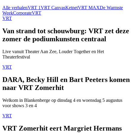
Alle verhalen
VRT 1
VRT Canvas
Ketnet
VRT MAX
De Warmste
Week
Corporate
VRT
VRT
Van strand tot schouwburg: VRT zet deze
zomer de podiumkunsten centraal
Live vanuit Theater Aan Zee, Louder Together en Het
Theaterfestival
VRT
DARA, Becky Hill en Bart Peeters komen
naar VRT Zomerhit
Welkom in Blankenberge op dinsdag 4 en woensdag 5 augustus
voor shows 3 en 4
VRT
VRT Zomerhit eert Margriet Hermans