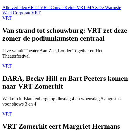
Alle verhalen
VRT 1
VRT Canvas
Ketnet
VRT MAX
De Warmste
Week
Corporate
VRT
VRT
Van strand tot schouwburg: VRT zet deze
zomer de podiumkunsten centraal
Live vanuit Theater Aan Zee, Louder Together en Het
Theaterfestival
VRT
DARA, Becky Hill en Bart Peeters komen
naar VRT Zomerhit
Welkom in Blankenberge op dinsdag 4 en woensdag 5 augustus
voor shows 3 en 4
VRT
VRT Zomerhit eert Margriet Hermans