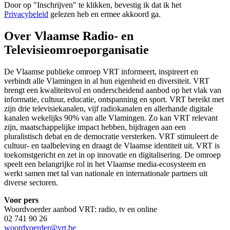
Door op "
Inschrijven
" te klikken, bevestig ik dat ik het
Privacybeleid
gelezen heb en ermee akkoord ga.
Over Vlaamse Radio- en
Televisieomroeporganisatie
De Vlaamse publieke omroep VRT informeert, inspireert en
verbindt alle Vlamingen in al hun eigenheid en diversiteit. VRT
brengt een kwaliteitsvol en onderscheidend aanbod op het vlak van
informatie, cultuur, educatie, ontspanning en sport. VRT bereikt met
zijn drie televisiekanalen, vijf radiokanalen en allerhande digitale
kanalen wekelijks 90% van alle Vlamingen. Zo kan VRT relevant
zijn, maatschappelijke impact hebben, bijdragen aan een
pluralistisch debat en de democratie versterken. VRT stimuleert de
cultuur- en taalbeleving en draagt de Vlaamse identiteit uit. VRT is
toekomstgericht en zet in op innovatie en digitalisering. De omroep
speelt een belangrijke rol in het Vlaamse media-ecosysteem en
werkt samen met tal van nationale en internationale partners uit
diverse sectoren.
Voor pers
Woordvoerder aanbod VRT: radio, tv en online
02 741 90 26
woordvoerder@vrt.be