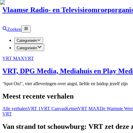
Vlaamse Radio- en Televisieomroeporganis
Zoeken
Categorieën
Categorieën
VRT MAX
VRT
VRT, DPG Media, Mediahuis en Play Media
‘Spot On!’, vier afleveringen over angst, liefde en luidop jezelf zijn
Meest recente verhalen
Alle verhalen
VRT 1
VRT Canvas
Ketnet
VRT MAX
De Warmste Wee
VRT
Van strand tot schouwburg: VRT zet deze