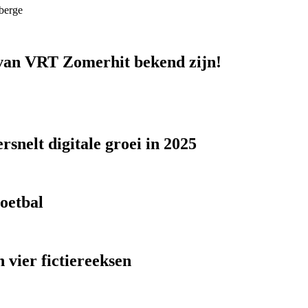
berge
n van VRT Zomerhit bekend zijn!
snelt digitale groei in 2025
voetbal
 vier fictiereeksen