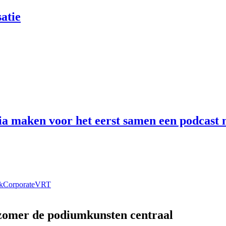
atie
 maken voor het eerst samen een podcast n
k
Corporate
VRT
 zomer de podiumkunsten centraal