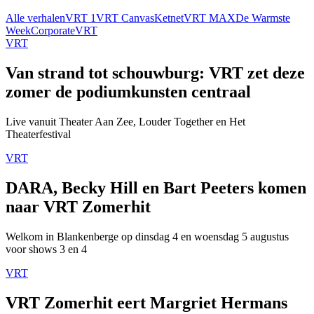
Alle verhalen
VRT 1
VRT Canvas
Ketnet
VRT MAX
De Warmste
Week
Corporate
VRT
VRT
Van strand tot schouwburg: VRT zet deze
zomer de podiumkunsten centraal
Live vanuit Theater Aan Zee, Louder Together en Het
Theaterfestival
VRT
DARA, Becky Hill en Bart Peeters komen
naar VRT Zomerhit
Welkom in Blankenberge op dinsdag 4 en woensdag 5 augustus
voor shows 3 en 4
VRT
VRT Zomerhit eert Margriet Hermans