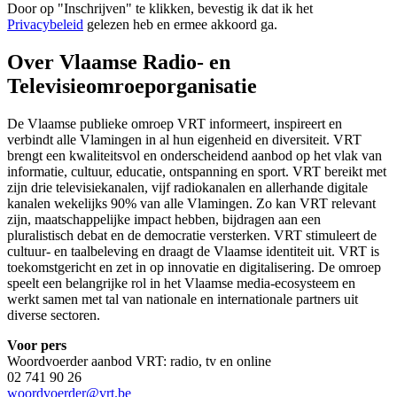
Door op "
Inschrijven
" te klikken, bevestig ik dat ik het
Privacybeleid
gelezen heb en ermee akkoord ga.
Over Vlaamse Radio- en
Televisieomroeporganisatie
De Vlaamse publieke omroep VRT informeert, inspireert en
verbindt alle Vlamingen in al hun eigenheid en diversiteit. VRT
brengt een kwaliteitsvol en onderscheidend aanbod op het vlak van
informatie, cultuur, educatie, ontspanning en sport. VRT bereikt met
zijn drie televisiekanalen, vijf radiokanalen en allerhande digitale
kanalen wekelijks 90% van alle Vlamingen. Zo kan VRT relevant
zijn, maatschappelijke impact hebben, bijdragen aan een
pluralistisch debat en de democratie versterken. VRT stimuleert de
cultuur- en taalbeleving en draagt de Vlaamse identiteit uit. VRT is
toekomstgericht en zet in op innovatie en digitalisering. De omroep
speelt een belangrijke rol in het Vlaamse media-ecosysteem en
werkt samen met tal van nationale en internationale partners uit
diverse sectoren.
Voor pers
Woordvoerder aanbod VRT: radio, tv en online
02 741 90 26
woordvoerder@vrt.be