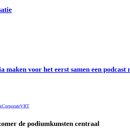
atie
 maken voor het eerst samen een podcast n
k
Corporate
VRT
 zomer de podiumkunsten centraal