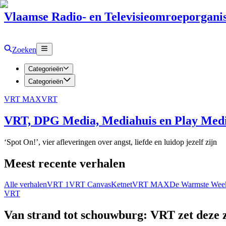
Vlaamse Radio- en Televisieomroeporganis
Zoeken
Categorieën
Categorieën
VRT MAX
VRT
VRT, DPG Media, Mediahuis en Play Media
‘Spot On!’, vier afleveringen over angst, liefde en luidop jezelf zijn
Meest recente verhalen
Alle verhalen
VRT 1
VRT Canvas
Ketnet
VRT MAX
De Warmste Wee
VRT
Van strand tot schouwburg: VRT zet deze