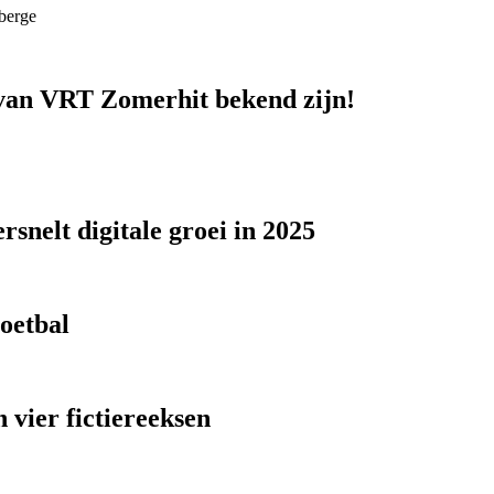
berge
n van VRT Zomerhit bekend zijn!
snelt digitale groei in 2025
voetbal
 vier fictiereeksen