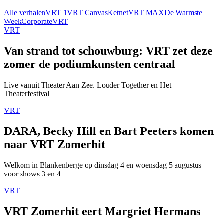
Alle verhalen
VRT 1
VRT Canvas
Ketnet
VRT MAX
De Warmste
Week
Corporate
VRT
VRT
Van strand tot schouwburg: VRT zet deze
zomer de podiumkunsten centraal
Live vanuit Theater Aan Zee, Louder Together en Het
Theaterfestival
VRT
DARA, Becky Hill en Bart Peeters komen
naar VRT Zomerhit
Welkom in Blankenberge op dinsdag 4 en woensdag 5 augustus
voor shows 3 en 4
VRT
VRT Zomerhit eert Margriet Hermans