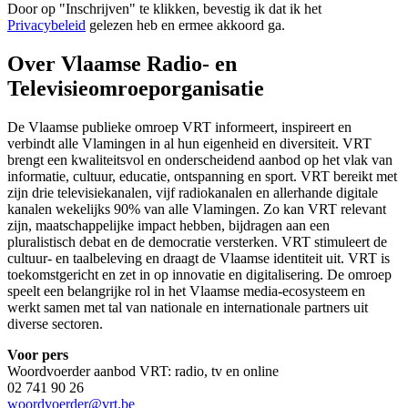
Door op "
Inschrijven
" te klikken, bevestig ik dat ik het
Privacybeleid
gelezen heb en ermee akkoord ga.
Over Vlaamse Radio- en
Televisieomroeporganisatie
De Vlaamse publieke omroep VRT informeert, inspireert en
verbindt alle Vlamingen in al hun eigenheid en diversiteit. VRT
brengt een kwaliteitsvol en onderscheidend aanbod op het vlak van
informatie, cultuur, educatie, ontspanning en sport. VRT bereikt met
zijn drie televisiekanalen, vijf radiokanalen en allerhande digitale
kanalen wekelijks 90% van alle Vlamingen. Zo kan VRT relevant
zijn, maatschappelijke impact hebben, bijdragen aan een
pluralistisch debat en de democratie versterken. VRT stimuleert de
cultuur- en taalbeleving en draagt de Vlaamse identiteit uit. VRT is
toekomstgericht en zet in op innovatie en digitalisering. De omroep
speelt een belangrijke rol in het Vlaamse media-ecosysteem en
werkt samen met tal van nationale en internationale partners uit
diverse sectoren.
Voor pers
Woordvoerder aanbod VRT: radio, tv en online
02 741 90 26
woordvoerder@vrt.be